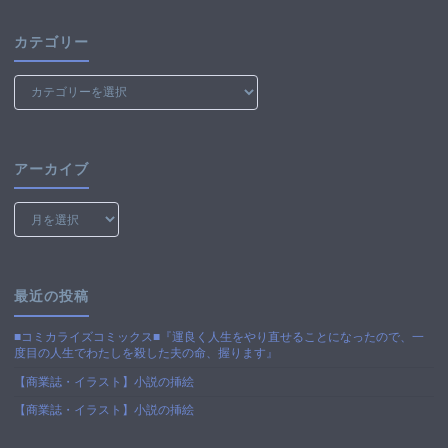
カテゴリー
カ
テ
ゴ
リ
ー
アーカイブ
ア
ー
カ
イ
ブ
最近の投稿
■コミカライズコミックス■『運良く人生をやり直せることになったので、一
度目の人生でわたしを殺した夫の命、握ります』
【商業誌・イラスト】小説の挿絵
【商業誌・イラスト】小説の挿絵