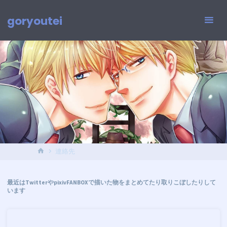
コ
ン
goryoutei
テ
ン
ツ
へ
ス
キ
ッ
プ
ホ
連絡先
ー
ム
最近はTwitterやpixivFANBOXで描いた物をまとめてたり取りこぼしたりして
います