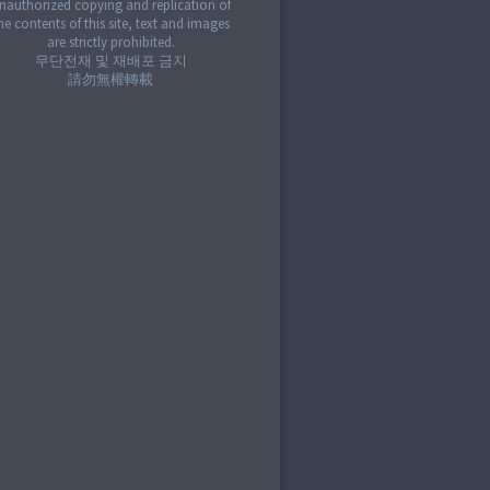
nauthorized copying and replication of
he contents of this site, text and images
are strictly prohibited.
무단전재 및 재배포 금지
請勿無權轉載