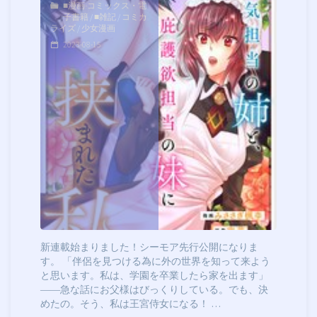
■漫画-コミックス・電
子書籍
/
■雑記
/
コミカ
妹
ミ
命、
ライズ
/
少女漫画
2023-08-15
に
ッ
握
挟
ク
り
ま
ス
ま
れ
■
す』"
た
お
私・
色
2
気
巻
新連載始まりました！シーモア先行公開になりま
担
す。 「伴侶を見つける為に外の世界を知って来よう
■
と思います。私は、学園を卒業したら家を出ます」
当
――急な話にお父様はびっくりしている。でも、決
少
めたの。そう、私は王宮侍女になる！ …
の