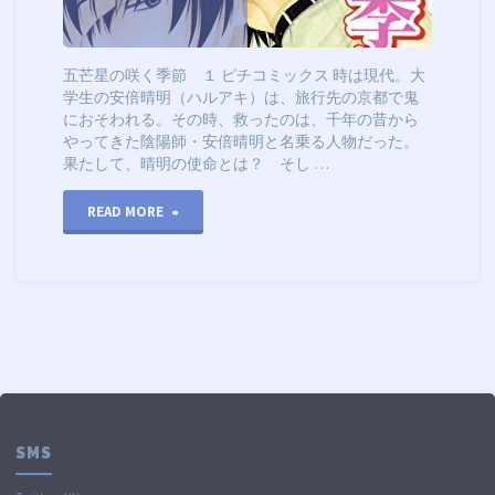
五芒星の咲く季節 １ ピチコミックス 時は現代。大
学生の安倍晴明（ハルアキ）は、旅行先の京都で鬼
におそわれる。その時、救ったのは、千年の昔から
やってきた陰陽師・安倍晴明と名乗る人物だった。
果たして、晴明の使命とは？ そし …
"■
READ MORE
清
明
シ
リ
ー
SMS
ズ