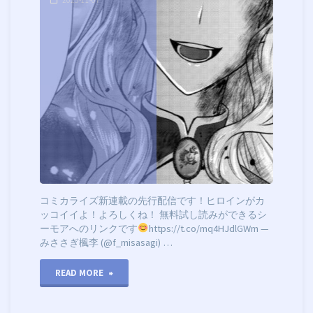
2025-11-07
コミカライズ新連載の先行配信です！ヒロインがカ
ッコイイよ！よろしくね！ 無料試し読みができるシ
ーモアへのリンクです
https://t.co/mq4HJdlGWm —
みささぎ楓李 (@f_misasagi) …
"■
READ MORE
コ