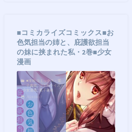
ミ
カ
ラ
■コミカライズコミックス■お
色気担当の姉と、庇護欲担当
イ
の妹に挟まれた私・2巻■少女
ズ
漫画
コ
ミ
■漫画-コミックス・電
子書籍
/
コミカライズ
ッ
/
少女漫画
/
電子書籍
2024-04-17
ク
ス
■『運