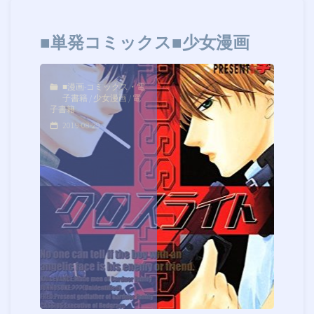
■
の
少
相
■単発コミックス■少女漫画
女
手
■漫画-コミックス・電
漫
は、
子書籍
/
少女漫画
/
電
子書籍
画
や
2019-08-29
■
ん
コ
ご
ミ
と
カ
な
ラ
き
イ
人