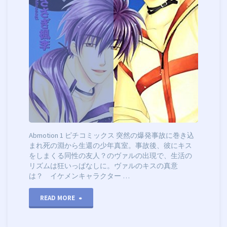
■
ラ
少
イ
女
ズ"
漫
画"
Abmotion 1 ピチコミックス 突然の爆発事故に巻き込
まれ死の淵から生還の少年真室。事故後、彼にキス
をしまくる同性の友人？のヴァルの出現で、生活の
リズムは狂いっぱなしに。ヴァルのキスの真意
は？ イケメンキャラクター …
"■ABmotion
READ MORE
シ