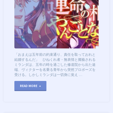
ま
欲
れ
担
た
当
私
の
■
妹
少
「おまえは五年前の約束通り、責任を取っておれと
に
結婚するんだ」 ひねくれ者・無表情と揶揄される
女
ミランダは、五年の時を過ごした修道院から出た途
挟
端、ヴィクターを名乗る青年から突然プロポーズを
漫
受ける。しかしミランダは一切身に覚え …
ま
画"
れ
"■
READ MORE
た
運
私
命