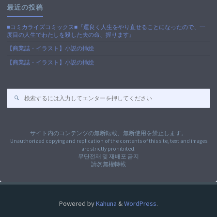
最近の投稿
■コミカライズコミックス■『運良く人生をやり直せることになったので、一
度目の人生でわたしを殺した夫の命、握ります』
【商業誌・イラスト】小説の挿絵
【商業誌・イラスト】小説の挿絵
検
索
対
象:
サイト内のコンテンツの無断転載、無断使用を禁止します。
Unauthorized copying and replication of the contents of this site, text and images
are strictly prohibited.
무단전재 및 재배포 금지
請勿無權轉載
Powered by
Kahuna
&
WordPress
.