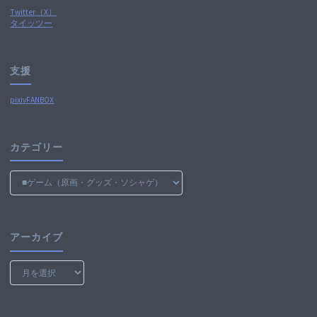
Twitter（X）
ジ
タイッツー
送
支援
り
pixivFANBOX
カテゴリー
カ
テ
ゴ
リ
ー
アーカイブ
ア
ー
カ
イ
ブ