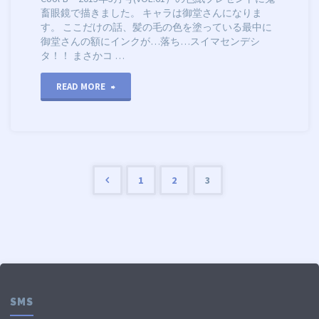
畜眼鏡で描きました。 キャラは御堂さんになりま
す。 ここだけの話、髪の毛の色を塗っている最中に
御堂さんの額にインクが…落ち…スイマセンデシ
タ！！ まさかコ …
"色
READ MORE
紙
描
き
1
2
3
投
ま
稿
し
の
た"
ペ
SMS
ー