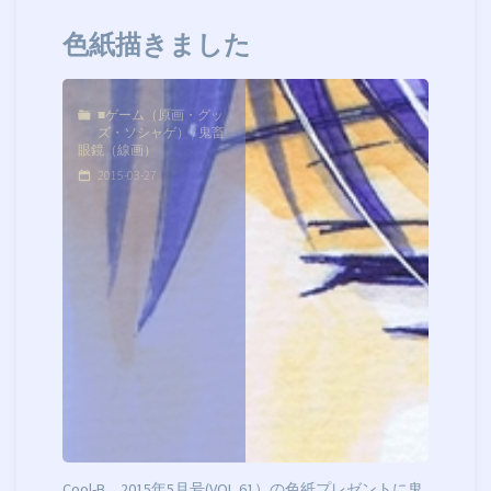
色紙描きました
■ゲーム（原画・グッ
ズ・ソシャゲ）
/
鬼畜
眼鏡（線画）
2015-03-27
Cool-B 2015年5月号(VOL.61）の色紙プレゼントに鬼