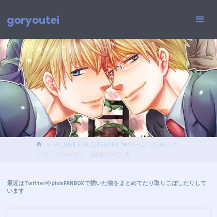
コ
ン
goryoutei
テ
ン
ツ
へ
ス
キ
ッ
プ
ホ
ARCHIVE FOR CATEGORY "■ゲーム（原画・グ
ー
ッズ・ソシャゲ）"
(固定ページ 3)
ム
最近はTwitterやpixivFANBOXで描いた物をまとめてたり取りこぼしたりして
います