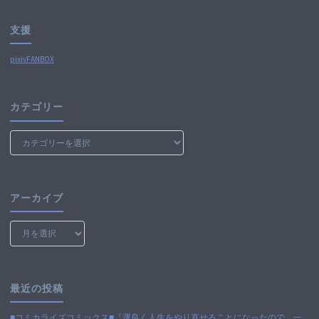
支援
pixivFANBOX
カテゴリー
カ
テ
ゴ
リ
ー
アーカイブ
ア
ー
カ
イ
ブ
最近の投稿
■コミカライズコミックス■『運良く人生をやり直せることになったので、一