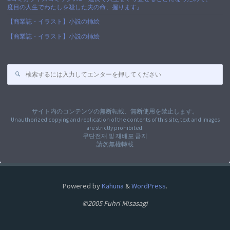
度目の人生でわたしを殺した夫の命、握ります』
【商業誌・イラスト】小説の挿絵
【商業誌・イラスト】小説の挿絵
検
索
対
象:
サイト内のコンテンツの無断転載、無断使用を禁止します。
Unauthorized copying and replication of the contents of this site, text and images
are strictly prohibited.
무단전재 및 재배포 금지
請勿無權轉載
Powered by
Kahuna
&
WordPress
.
©2005 Fuhri Misasagi