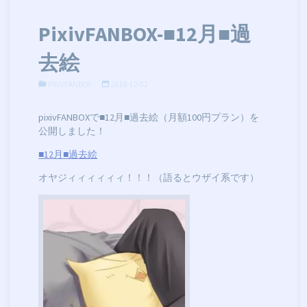
PixivFANBOX-■12月■過
去絵
PIXIVFANBOX
2018-12-02
pixivFANBOXで■12月■過去絵（月額100円プラン）を
公開しました！
■12月■過去絵
オヤジィィィィィィ！！！（語るとウザイ系です）