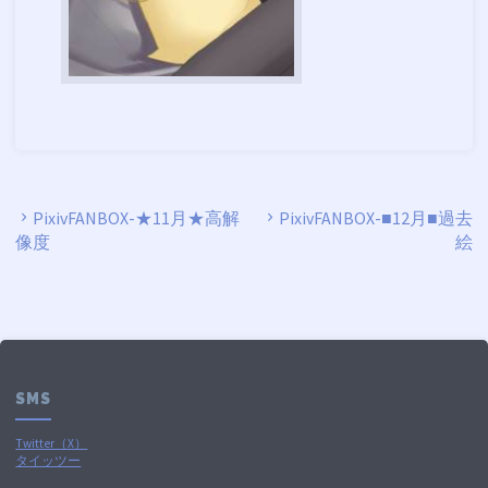
PixivFANBOX-★11月★高解
PixivFANBOX-■12月■過去
像度
絵
SMS
Twitter（X）
タイッツー