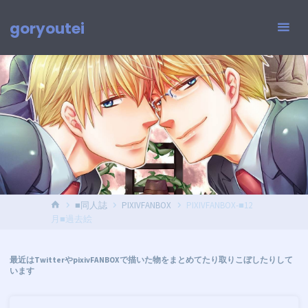
コ
ン
goryoutei
テ
ン
ツ
へ
ス
キ
ッ
プ
ホ
■同人誌
PIXIVFANBOX
PIXIVFANBOX-■12
ー
月■過去絵
ム
最近はTwitterやpixivFANBOXで描いた物をまとめてたり取りこぼしたりして
います