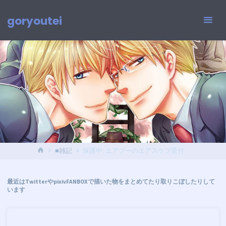
コ
ン
goryoutei
テ
ン
ツ
へ
ス
キ
ッ
プ
ホ
■雑記
保護中: エアブーのエアスケブ受付
ー
ム
最近はTwitterやpixivFANBOXで描いた物をまとめてたり取りこぼしたりして
います