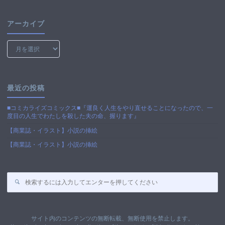
リ
ー
アーカイブ
ア
ー
カ
イ
ブ
最近の投稿
■コミカライズコミックス■『運良く人生をやり直せることになったので、一
度目の人生でわたしを殺した夫の命、握ります』
【商業誌・イラスト】小説の挿絵
【商業誌・イラスト】小説の挿絵
検
索
対
象:
サイト内のコンテンツの無断転載、無断使用を禁止します。