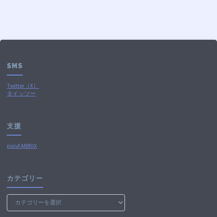
SMS
Twitter（X）
タイッツー
支援
pixivFANBOX
カテゴリー
カ
テ
ゴ