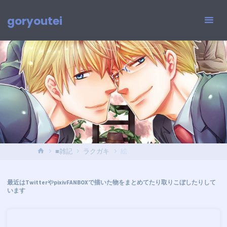
コ
ン
goryoutei
テ
ン
ツ
へ
ス
キ
ッ
プ
ホ
■雑記
ラクガキ
絵
ー
ム
最近はTwitterやpixivFANBOXで描いた物をまとめてたり取りこぼしたりして
います