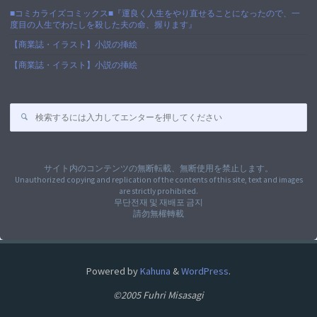
■コミカライズコミックス■『運良く人生をやり直せることになったので、一
度目の人生でわたしを殺した夫の命、握ります』
【商業誌・イラスト】小説の挿絵
【商業誌・イラスト】小説の挿絵
検
索
対
象:
サイト内のコンテンツの無断転載、無断使用を禁止します。
Unauthorized copying and replication of the contents of this site, text and images
are strictly prohibited.
무단전재 및 재배포 금지
請勿無權轉載
Powered by
Kahuna
&
WordPress
.
©2005 Fuhri Misasagi