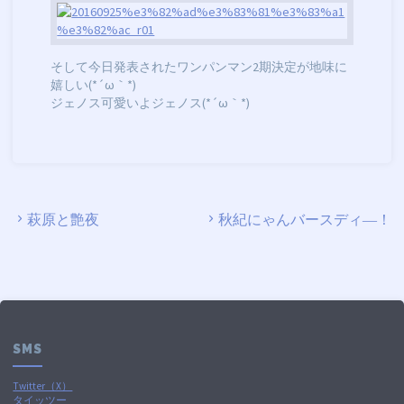
そして今日発表されたワンパンマン2期決定が地味に
嬉しい(*´ω｀*)
ジェノス可愛いよジェノス(*´ω｀*)
萩原と艶夜
秋紀にゃんバースディ―！
SMS
Twitter（X）
タイッツー