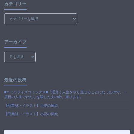
カテゴリー
カ
テ
ゴ
リ
ー
アーカイブ
ア
ー
カ
イ
ブ
最近の投稿
■コミカライズコミックス■『運良く人生をやり直せることになったので、一
度目の人生でわたしを殺した夫の命、握ります』
【商業誌・イラスト】小説の挿絵
【商業誌・イラスト】小説の挿絵
検