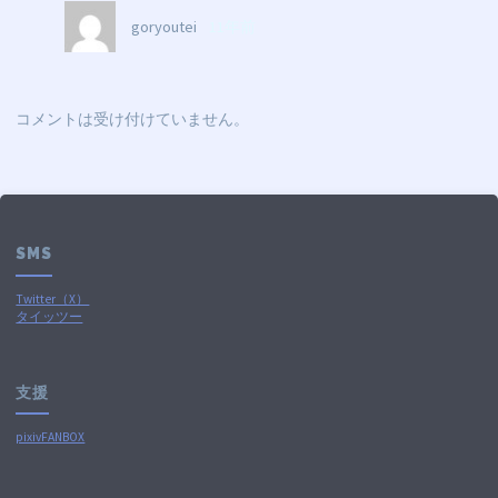
goryoutei
11年前
コメントは受け付けていません。
SMS
Twitter（X）
タイッツー
支援
pixivFANBOX