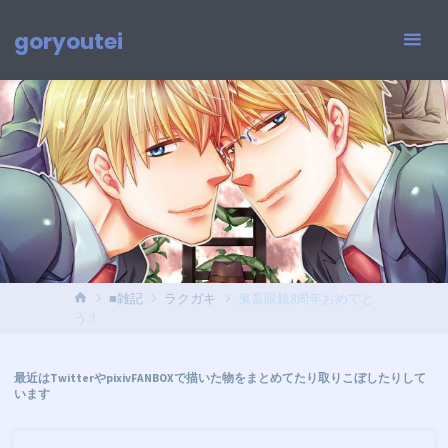
コ
ン
goryoutei
テ
ン
ツ
へ
ス
キ
ッ
プ
ホ
■雑記
ラクガキ
鬼畜眼鏡8周年おめでと
ー
う！
ム
最近はTwitterやpixivFANBOXで描いた物をまとめてたり取りこぼしたりして
います