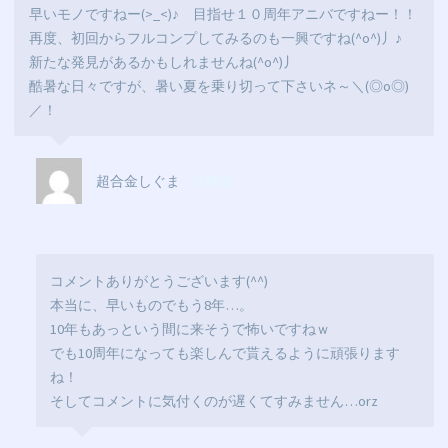
早いモノですねー(>_<)♪ 目指せ１０周年アニバですねー！！
再度、初回からフルコンプしてみるのも一興ですね(^o^)丿♪
新たな発見があるかもしれませんね(^o^)丿
酷暑な日々ですが、暑い夏を乗り切って下さいネ～＼(◎o◎)
／！
超合金しぐま
11年前
コメントありがとうございます(^^)
本当に、早いものでもう8年…。
10年もあっという間に来そうで怖いですねｗ
でも10周年になっても楽しんで貰えるように頑張ります
ね！
そしてコメントに気付くのが遅くてすみません…orz